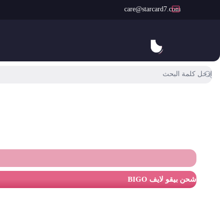
care@starcard7.com
متجر شحن شدات ببجي السعودية ستور
شحن بيقو لايف BIGO